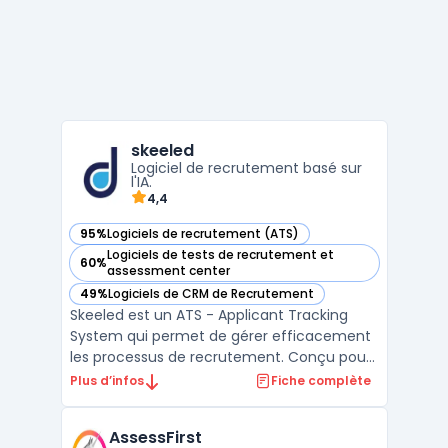
skeeled
Logiciel de recrutement basé sur
l'IA.
4,4
95%
Logiciels de recrutement (ATS)
— voir skeeled dans cette catégorie
Logiciels de tests de recrutement et
60%
— voir skeeled dans cette catégorie
assessment center
49%
Logiciels de CRM de Recrutement
— voir skeeled dans cette catégorie
Skeeled est un ATS - Applicant Tracking
System qui permet de gérer efficacement
les processus de recrutement. Conçu pour
les entreprises de toutes tailles, skeeled
Plus d’infos
Fiche complète
propose des fonctionnalités telles que
l'analyse de CV, l'évaluation des
AssessFirst
compétences et la gestion des