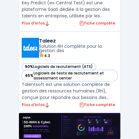
Key Predict (ex‑Central Test) est une
plateforme SaaS dédiée à la gestion des
talents en entreprise, utilisée par les
professionnels des ressources humaines et
Plus d’infos
Fiche complète
les managers dans le cadre de
recrutements et de plans de
Taleez
développement. Grâce à l’association d’un
Solution RH complète pour la
modèle prédictif personnalisable fondé s ...
gestion des
4.3
90%
Logiciels de recrutement (ATS)
— voir Taleez dans cette catégorie
Logiciels de tests de recrutement et
45%
— voir Taleez dans cette catégorie
assessment center
Talentsoft est une solution complète de
gestion des ressources humaines (RH),
conçue pour répondre aux besoins des
entreprises de toutes tailles, qu'il s'agisse de
Plus d’infos
Fiche complète
TPE, PME ou de grandes entreprises. Le
logiciel offre une suite d'outils qui couvrent
l'ensemble du cycle de vie des employés,
de la ges ...