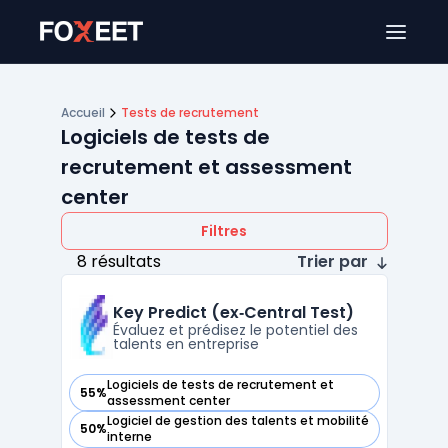
Ouver
Accueil
Tests de recrutement
Logiciels de tests de
recrutement et assessment
center
Filtres
8 résultats
Trier par
Key Predict (ex‑Central Test)
Évaluez et prédisez le potentiel des
talents en entreprise
Logiciels de tests de recrutement et
55%
— voir Key Predict (ex‑Central Test) dans cette catégorie
assessment center
Logiciel de gestion des talents et mobilité
50%
— voir Key Predict (ex‑Central Test) dans cette catégorie
interne