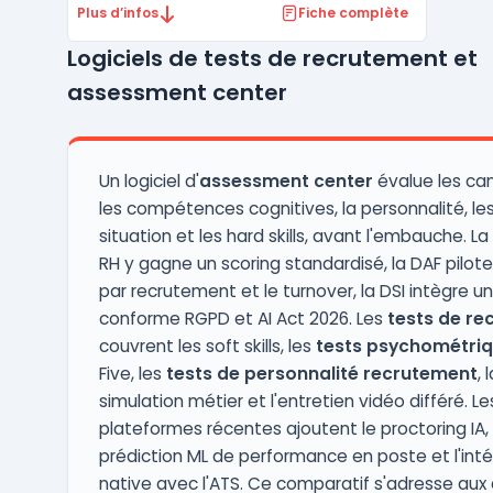
l'efficacité des processus de recrutement.
Plus d’infos
Fiche complète
En tant qu'outil tout-en-un, Softy propose
Logiciels de tests de recrutement et
plusieurs fonctionnalités clés telles que la
gestion centralisée des candidatures, qui p
assessment center
...
Un logiciel d'
assessment center
évalue les can
les compétences cognitives, la personnalité, le
situation et les hard skills, avant l'embauche. La
RH y gagne un scoring standardisé, la DAF pilote
par recrutement et le turnover, la DSI intègre u
conforme RGPD et AI Act 2026. Les
tests de re
couvrent les soft skills, les
tests psychométri
Five, les
tests de personnalité recrutement
, 
simulation métier et l'entretien vidéo différé. Le
plateformes récentes ajoutent le proctoring IA, 
prédiction ML de performance en poste et l'int
native avec l'ATS. Ce comparatif s'adresse aux 