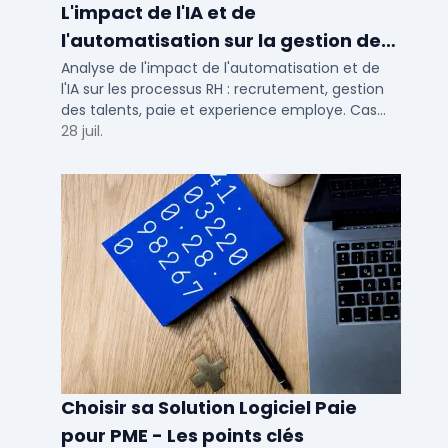
L'impact de l'IA et de
l'automatisation sur la gestion des
talents RH
Analyse de l'impact de l'automatisation et de
l'IA sur les processus RH : recrutement, gestion
des talents, paie et experience employe. Cas
concrets pour TPE, PME et ETI en 2026.
28 juil.
Choisir sa Solution Logiciel Paie
pour PME - Les points clés