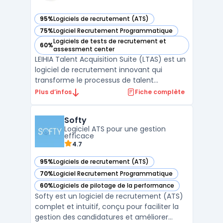
95%
Logiciels de recrutement (ATS)
— voir Leihia Talent Acquisition Suite dans cette catégorie
75%
Logiciel Recrutement Programmatique
— voir Leihia Talent Acquisition Suite dans cette catégorie
Logiciels de tests de recrutement et
60%
— voir Leihia Talent Acquisition Suite dans cette catégorie
assessment center
LEIHIA Talent Acquisition Suite (LTAS) est un
logiciel de recrutement innovant qui
transforme le processus de talent
acquisition pour les entreprises. Conçu
Plus d’infos
Fiche complète
comme un ATS recrutement de nouvelle
génération, il place l'expérience candidat et
Softy
l'alignement des valeurs au cœur de sa
Logiciel ATS pour une gestion
stratégie. La solutio ...
efficace
4.7
95%
Logiciels de recrutement (ATS)
— voir Softy dans cette catégorie
70%
Logiciel Recrutement Programmatique
— voir Softy dans cette catégorie
60%
Logiciels de pilotage de la performance
— voir Softy dans cette catégorie
Softy est un logiciel de recrutement (ATS)
complet et intuitif, conçu pour faciliter la
gestion des candidatures et améliorer