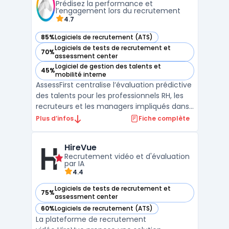
Prédisez la performance et
candidatures. Sa technologie d'in ...
l’engagement lors du recrutement
4.7
85%
Logiciels de recrutement (ATS)
— voir AssessFirst dans cette catégorie
Logiciels de tests de recrutement et
70%
— voir AssessFirst dans cette catégorie
assessment center
Logiciel de gestion des talents et
45%
— voir AssessFirst dans cette catégorie
mobilité interne
AssessFirst centralise l’évaluation prédictive
des talents pour les professionnels RH, les
recruteurs et les managers impliqués dans
le recrutement, la mobilité interne ou le
Plus d’infos
Fiche complète
développement des compétences. La
plateforme prend en charge le traitement
HireVue
des données humaines, généralement à
Recrutement vidéo et d'évaluation
l’origine de ...
par IA
4.4
Logiciels de tests de recrutement et
75%
— voir HireVue dans cette catégorie
assessment center
60%
Logiciels de recrutement (ATS)
— voir HireVue dans cette catégorie
La plateforme de recrutement