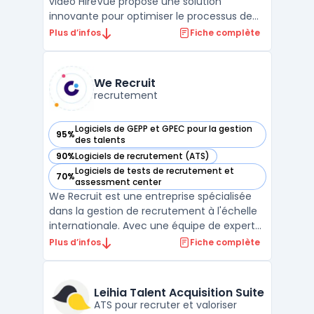
vidéo HireVue propose une solution
innovante pour optimiser le processus de
recrutement grâce aux entretiens virtuels.
Plus d’infos
Fiche complète
Avec HireVue, les recruteurs peuvent
facilement évaluer les compétences et la
personnalité des candidats en ligne à
We Recruit
travers des ...
recrutement
Logiciels de GEPP et GPEC pour la gestion
95%
— voir We Recruit dans cette catégorie
des talents
90%
Logiciels de recrutement (ATS)
— voir We Recruit dans cette catégorie
Logiciels de tests de recrutement et
70%
— voir We Recruit dans cette catégorie
assessment center
We Recruit est une entreprise spécialisée
dans la gestion de recrutement à l'échelle
internationale. Avec une équipe de experts
SEO et un vaste éventail de services, We
Plus d’infos
Fiche complète
Recruit peut aider les entreprises à trouver
les meilleurs candidats pour les postes
vacants. Que ce soit pour le recrutement
Leihia Talent Acquisition Suite
de ca ...
ATS pour recruter et valoriser