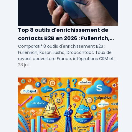
Top 8 outils d'enrichissement de
contacts B2B en 2026 : Fullenrich,
Kaspr, Lusha...
Comparatif 8 outils d'enrichissement B2B :
Fullenrich, Kaspr, Lusha, Dropcontact. Taux de
reveal, couverture France, intégrations CRM et
tarifs testés pour SDR et commerciaux PME/ETI.
28 juil.