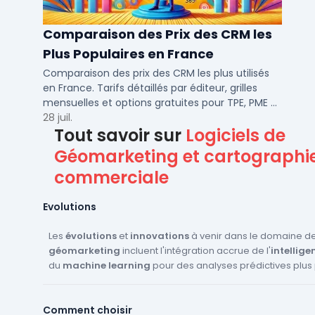
Comparaison des Prix des CRM les
Plus Populaires en France
Comparaison des prix des CRM les plus utilisés
en France. Tarifs détaillés par éditeur, grilles
mensuelles et options gratuites pour TPE, PME et
ETI.
28 juil.
Tout savoir sur
Logiciels de
Géomarketing et cartographi
commerciale
Evolutions
Les
évolutions
et
innovations
à venir dans le domaine d
géomarketing
incluent l'intégration accrue de l'
intelligen
du
machine learning
pour des analyses prédictives plus 
données en temps réel
deviendront essentielles, permet
ajustements instantanés des stratégies marketing. L'
auto
Comment choisir
processus analytiques et la personnalisation des campa