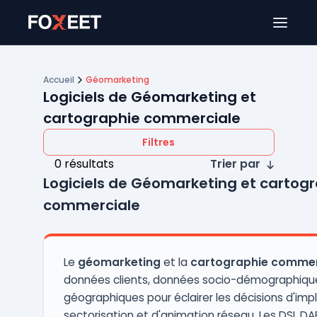
Ouver
Accueil
Géomarketing
Logiciels de Géomarketing et
cartographie commerciale
Filtres
0 résultats
Trier par
Logiciels de Géomarketing et cartog
commerciale
Le
géomarketing
et la
cartographie commer
données clients, données socio-démographiqu
géographiques pour éclairer les décisions d'imp
sectorisation et d'animation réseau. Les DSI, DA