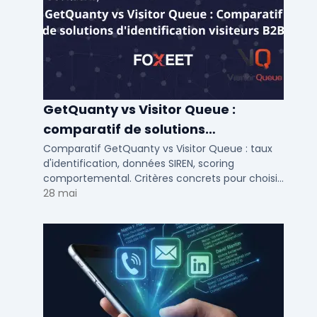
GetQuanty vs Visitor Queue :
comparatif de solutions
d'identification visiteurs B2B
Comparatif GetQuanty vs Visitor Queue : taux
d'identification, données SIREN, scoring
comportemental. Critères concrets pour choisir
votre solution de lead generation B2B en PME et
28 mai
ETI.