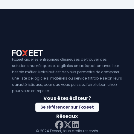
géomarketing et l'optimisation de la couverture terrain. 
également un
pilotage territorial
plus précis et réactif, c
logiciel de géomarketing est essentiel pour améliorer le
particulièrement bénéfique pour les réseaux multi-sites o
R
réduire les risques d'implantation et personnaliser les c
plus, grâce à des
visualisations cartographiques auto
spécificités géographiques et sociodémographiques.
utilisateurs gagnent du temps dans l'analyse des données. 
campagnes peuvent être
personnalisées
selon les spécif
géographiques et sociodémographiques, permettant ain
plus ciblée et efficace.
Foxeet aide les entreprises désireuses de trouver des
solutions numériques et digitales en adéquation avec leur
besoin métier. Notre but est de vous permettre de comparer
une liste de logiciels, matériels ou service, filtrable selon leurs
caractéristiques, pour que vous puissiez faire le bon choix
pour votre entreprise.
Vous êtes éditeur?
Se référencer sur Foxeet
Réseaux
© 2024 Foxeet, tous droits reservés
LinkedIn
Facebook
Twitter X