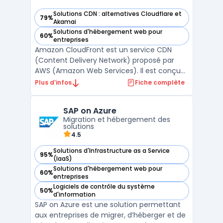
Solutions CDN : alternatives Cloudflare et
79%
— voir Amazon CloudFront dans cette catégorie
Akamai
Solutions d'hébergement web pour
60%
— voir Amazon CloudFront dans cette catégorie
entreprises
Amazon CloudFront est un service CDN
(Content Delivery Network) proposé par
AWS (Amazon Web Services). Il est conçu
pour distribuer de manière sécurisée et à
Plus d’infos
Fiche complète
faible latence des contenus web, tels que
des vidéos, des images ou des API, à des
SAP on Azure
utilisateurs du monde entier.Utilisant le
Migration et hébergement des
réseau mondial de ...
solutions
4.5
Solutions d'Infrastructure as a Service
95%
— voir SAP on Azure dans cette catégorie
(IaaS)
Solutions d'hébergement web pour
60%
— voir SAP on Azure dans cette catégorie
entreprises
Logiciels de contrôle du système
50%
— voir SAP on Azure dans cette catégorie
d'information
SAP on Azure est une solution permettant
aux entreprises de migrer, d’héberger et de