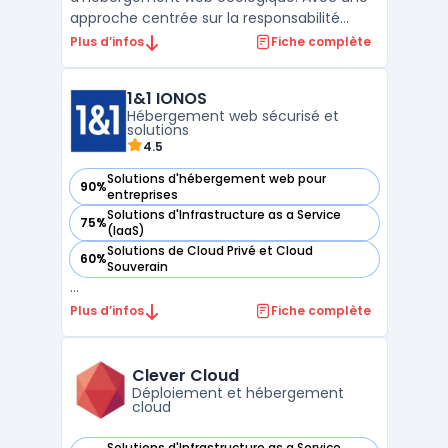
approche centrée sur la responsabilité
environnementale, l'entreprise se
Plus d’infos
Fiche complète
positionne comme un acteur éco-
responsable dans le domaine de
1&1 IONOS
l'hébergement. DRI propose une gamme
Hébergement web sécurisé et
variée de services, allant de l'hébergement
solutions
mutualisé ...
4.5
Solutions d'hébergement web pour
90%
— voir 1&1 IONOS dans cette catégorie
entreprises
Solutions d'Infrastructure as a Service
75%
— voir 1&1 IONOS dans cette catégorie
(IaaS)
Solutions de Cloud Privé et Cloud
60%
— voir 1&1 IONOS dans cette catégorie
Souverain
...
Plus d’infos
Fiche complète
Clever Cloud
Déploiement et hébergement
cloud
Solutions d'Infrastructure as a Service