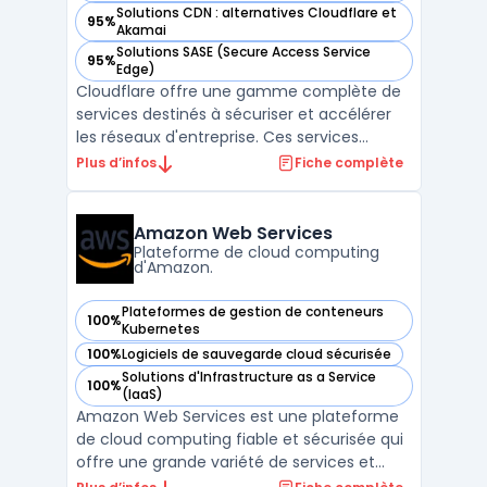
Solutions CDN : alternatives Cloudflare et
95%
— voir Cloudflare Network Services dans cette catégorie
Akamai
Solutions SASE (Secure Access Service
95%
— voir Cloudflare Network Services dans cette catégorie
Edge)
Cloudflare offre une gamme complète de
services destinés à sécuriser et accélérer
les réseaux d'entreprise. Ces services
combinent sécurité, performances et
Plus d’infos
Fiche complète
fiabilité. Ils permettent de connecter,
sécuriser et booster les performances des
réseaux. En complément, Cloudflare
Amazon Web Services
propose des modules additi ...
Plateforme de cloud computing
d'Amazon.
Plateformes de gestion de conteneurs
100%
— voir Amazon Web Services dans cette catégorie
Kubernetes
100%
Logiciels de sauvegarde cloud sécurisée
— voir Amazon Web Services dans cette catégorie
Solutions d'Infrastructure as a Service
100%
— voir Amazon Web Services dans cette catégorie
(IaaS)
Amazon Web Services est une plateforme
de cloud computing fiable et sécurisée qui
offre une grande variété de services et
d'outils pour aider les entreprises à gérer de