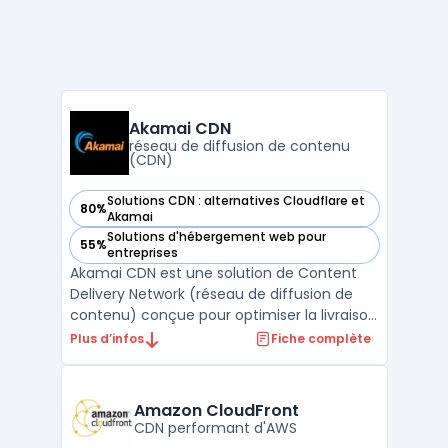
Akamai CDN
réseau de diffusion de contenu
(CDN)
Solutions CDN : alternatives Cloudflare et
80%
— voir Akamai CDN dans cette catégorie
Akamai
Solutions d'hébergement web pour
55%
— voir Akamai CDN dans cette catégorie
entreprises
Akamai CDN est une solution de Content
Delivery Network (réseau de diffusion de
contenu) conçue pour optimiser la livraison
de contenus en ligne, tout en garantissant
Plus d’infos
Fiche complète
la sécurité et la performance. Issue d'une
technologie avancée, elle sert à réduire les
latences, augmenter la vitesse de
Amazon CloudFront
chargement ...
CDN performant d'AWS