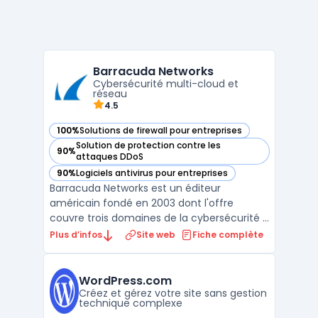
Barracuda Networks
Cybersécurité multi-cloud et
réseau
4.5
100%
Solutions de firewall pour entreprises
— voir Barracuda Networks dans cette catégorie
Solution de protection contre les
90%
— voir Barracuda Networks dans cette catégorie
attaques DDoS
90%
Logiciels antivirus pour entreprises
— voir Barracuda Networks dans cette catégorie
Barracuda Networks est un éditeur
américain fondé en 2003 dont l'offre
couvre trois domaines de la cybersécurité :
email security, protection des applications
Plus d’infos
Site web
Fiche complète
web et réseaux, et sauvegarde des
données. La plateforme BarracudaONE
regroupe l'ensemble des produits sous une
WordPress.com
console d'administration unif ...
Créez et gérez votre site sans gestion
technique complexe