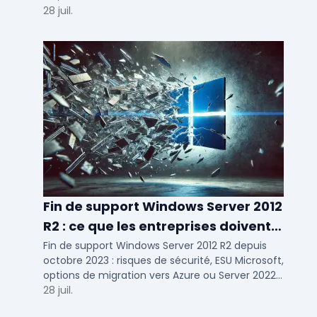
d'usage par taille d'entreprise.
28 juil.
Fin de support Windows Server 2012
R2 : ce que les entreprises doivent
savoir
Fin de support Windows Server 2012 R2 depuis
octobre 2023 : risques de sécurité, ESU Microsoft,
options de migration vers Azure ou Server 2022
pour TPE, PME et ETI.
28 juil.