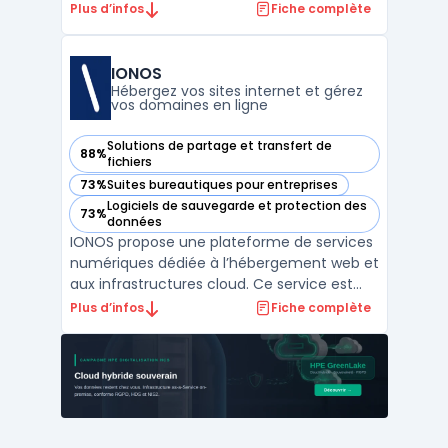
diverses exigences techniques
Plus d’infos
Fiche complète
d’indépendants, PME et créateurs de
contenu. Le dispositif réunit l’hébergement
mutualisé, l’enregistrement de domaines, la
IONOS
supervision de nom de domai ...
Hébergez vos sites internet et gérez
vos domaines en ligne
Solutions de partage et transfert de
88%
— voir IONOS dans cette catégorie
fichiers
73%
Suites bureautiques pour entreprises
— voir IONOS dans cette catégorie
Logiciels de sauvegarde et protection des
73%
— voir IONOS dans cette catégorie
données
IONOS propose une plateforme de services
numériques dédiée à l’hébergement web et
aux infrastructures cloud. Ce service est
destiné aux entreprises souhaitant
Plus d’infos
Fiche complète
centraliser la gestion de leurs domaines,
emails et espaces web en conformité avec
le RGPD, tout en assurant la maîtrise de
leurs données. Le ...