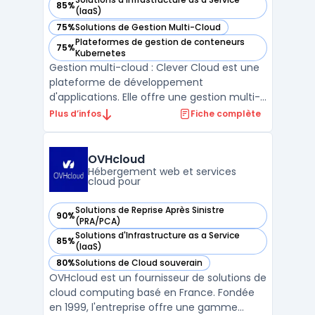
85%
— voir Clever Cloud dans cette catégorie
(IaaS)
75%
Solutions de Gestion Multi-Cloud
— voir Clever Cloud dans cette catégorie
Plateformes de gestion de conteneurs
75%
— voir Clever Cloud dans cette catégorie
Kubernetes
Gestion multi-cloud : Clever Cloud est une
plateforme de développement
d'applications. Elle offre une gestion multi-
cloud automatique pour les infrastructures
Plus d’infos
Fiche complète
cloud telles que Amazon AWS, Google
Cloud ou encore Microsoft Azure. Avec
Clever Cloud, les développeurs peuvent
OVHcloud
facilement déployer leurs ap ...
Hébergement web et services
cloud pour
Solutions de Reprise Après Sinistre
90%
— voir OVHcloud dans cette catégorie
(PRA/PCA)
Solutions d'Infrastructure as a Service
85%
— voir OVHcloud dans cette catégorie
(IaaS)
80%
Solutions de Cloud souverain
— voir OVHcloud dans cette catégorie
OVHcloud est un fournisseur de solutions de
cloud computing basé en France. Fondée
en 1999, l'entreprise offre une gamme