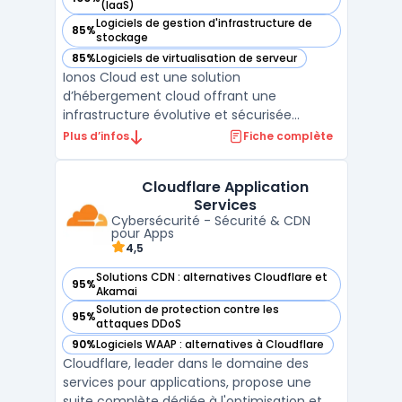
— voir Ionos Cloud dans cette catégorie
(IaaS)
Logiciels de gestion d'infrastructure de
85%
— voir Ionos Cloud dans cette catégorie
stockage
85%
Logiciels de virtualisation de serveur
— voir Ionos Cloud dans cette catégorie
Ionos Cloud est une solution
d’hébergement cloud offrant une
infrastructure évolutive et sécurisée
adaptée aux besoins des entreprises. Grâce
Plus d’infos
Fiche complète
à ses solutions cloud, il permet de déployer
des serveurs cloud performants avec un
Cloudflare Application
haut niveau de flexibilité et d’évolutivité. La
Services
plateforme assure une gest ...
Cybersécurité - Sécurité & CDN
pour Apps
4,5
Solutions CDN : alternatives Cloudflare et
95%
— voir Cloudflare Application Services dans cette catégorie
Akamai
Solution de protection contre les
95%
— voir Cloudflare Application Services dans cette catégorie
attaques DDoS
90%
Logiciels WAAP : alternatives à Cloudflare
— voir Cloudflare Application Services dans cette catégorie
Cloudflare, leader dans le domaine des
services pour applications, propose une
suite complète dédiée à l'optimisation et à