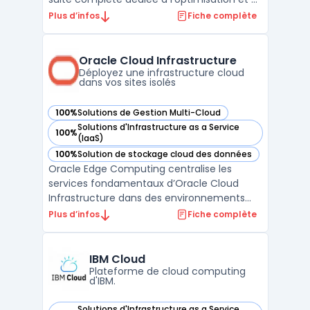
la sécurité des applications Internet. Ces
Plus d’infos
Fiche complète
services sont conçus pour garantir une
performance optimale et une fiabilité sans
faille. Le service Argo Smart Routing, par
Oracle Cloud Infrastructure
exemple, ...
Déployez une infrastructure cloud
dans vos sites isolés
100%
Solutions de Gestion Multi-Cloud
— voir Oracle Cloud Infrastructure dans cette catégorie
Solutions d'Infrastructure as a Service
100%
— voir Oracle Cloud Infrastructure dans cette catégorie
(IaaS)
100%
Solution de stockage cloud des données
— voir Oracle Cloud Infrastructure dans cette catégorie
Oracle Edge Computing centralise les
services fondamentaux d’Oracle Cloud
Infrastructure dans des environnements
distribués, sur site ou isolés. Les entreprises
Plus d’infos
Fiche complète
disposant de sites industriels, de filiales
éloignées ou de contraintes réglementaires
renforcées disposent d'une solution pour
IBM Cloud
traiter leu ...
Plateforme de cloud computing
d'IBM.
Solutions d'Infrastructure as a Service