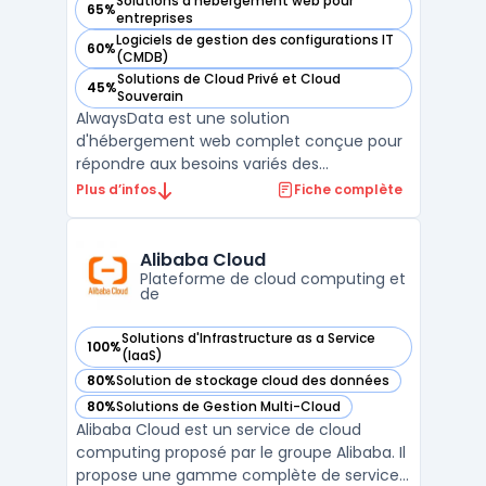
Solutions d'hébergement web pour
65%
— voir AlwaysData dans cette catégorie
entreprises
Logiciels de gestion des configurations IT
60%
— voir AlwaysData dans cette catégorie
(CMDB)
Solutions de Cloud Privé et Cloud
45%
— voir AlwaysData dans cette catégorie
Souverain
AlwaysData est une solution
d'hébergement web complet conçue pour
répondre aux besoins variés des
développeurs, des entreprises et des
Plus d’infos
Fiche complète
agences. L'un des principaux atouts de
AlwaysData est sa capacité à offrir un
serveur cloud évolutif qui permet d'adapter
Alibaba Cloud
les configurations en fonction des exigence
Plateforme de cloud computing et
de
...
Solutions d'Infrastructure as a Service
100%
— voir Alibaba Cloud dans cette catégorie
(IaaS)
80%
Solution de stockage cloud des données
— voir Alibaba Cloud dans cette catégorie
80%
Solutions de Gestion Multi-Cloud
— voir Alibaba Cloud dans cette catégorie
Alibaba Cloud est un service de cloud
computing proposé par le groupe Alibaba. Il
propose une gamme complète de services