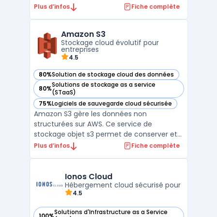
cloud adaptés aux entreprises, allant du
Plus d’infos
Fiche complète
stockage en ligne aux solutions de
virtualisation serveur. Alibaba Cloud est
Amazon S3
surtout présent en Asie mais continue de
Stockage cloud évolutif pour
gagner en popularité ...
entreprises
4.5
80%
Solution de stockage cloud des données
— voir Amazon S3 dans cette catégorie
Solutions de stockage as a service
80%
— voir Amazon S3 dans cette catégorie
(STaaS)
75%
Logiciels de sauvegarde cloud sécurisée
— voir Amazon S3 dans cette catégorie
Amazon S3 gère les données non
structurées sur AWS. Ce service de
stockage objet s3 permet de conserver et
récupérer tout volume de fichiers. Les
Plus d’infos
Fiche complète
entreprises utilisent cette infrastructure
cloud pour bâtir des lacs de données. Sa
conception garantit une durabilité élevée,
Ionos Cloud
répondant aux besoins infor ...
Hébergement cloud sécurisé pour
4.5
Solutions d'Infrastructure as a Service
100%