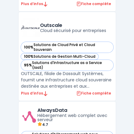
complète de services cloud, y compris des
Plus d’infos
Fiche complète
serveurs dédiés, des serveurs cloud, des
solutions de stockage et des outils de
gestion de projets. La plateforme cloud
Outscale
d'OVHcloud est co ...
Cloud sécurisé pour entreprises
Solutions de Cloud Privé et Cloud
100%
— voir Outscale dans cette catégorie
Souverain
100%
Solutions de Gestion Multi-Cloud
— voir Outscale dans cette catégorie
Solutions d'Infrastructure as a Service
95%
— voir Outscale dans cette catégorie
(IaaS)
OUTSCALE, filiale de Dassault Systèmes,
fournit une infrastructure cloud souveraine
destinée aux entreprises et aux
organisations publiques. Sa plateforme
Plus d’infos
Fiche complète
repose sur un modèle IaaS hautement
sécurisé, garantissant la souveraineté des
AlwaysData
données en conformité avec le RGPD.
Hébergement web complet avec
L’ensemble des services propos ...
serveur
4.7