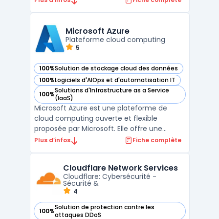
expérience de développement cohérente
pour la construction et le déploiement
d'applications dans différents
Microsoft Azure
environnements de cloud. Avec Red Hat
Plateforme cloud computing
5
Open ...
100%
Solution de stockage cloud des données
— voir Microsoft Azure dans cette catégorie
100%
Logiciels d'AIOps et d'automatisation IT
— voir Microsoft Azure dans cette catégorie
Solutions d'Infrastructure as a Service
100%
— voir Microsoft Azure dans cette catégorie
(IaaS)
Microsoft Azure est une plateforme de
cloud computing ouverte et flexible
proposée par Microsoft. Elle offre une
approche innovante permettant de réduire
Plus d’infos
Fiche complète
les coûts et d'améliorer l'efficacité des
organisations. Azure maximise l'impact des
Cloudflare Network Services
entreprises grâce à une infrastructure
Cloudflare: Cybersécurité -
mondiale, des services ...
Sécurité &
4
Solution de protection contre les
100%
— voir Cloudflare Network Services dans cette catégorie
attaques DDoS