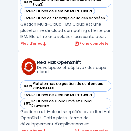
100%
— voir IBM Cloud dans cette catégorie
(IaaS)
95%
Solutions de Gestion Multi-Cloud
— voir IBM Cloud dans cette catégorie
95%
Solution de stockage cloud des données
— voir IBM Cloud dans cette catégorie
Gestion Multi-Cloud : IBM Cloud est une
plateforme de cloud computing offerte par
IBM. Elle offre une solution puissante pour
les entreprises qui souhaitent migrer leurs
Plus d’infos
Fiche complète
applications existantes dans le cloud. IBM
Cloud prend en charge la gestion multi-
cloud, ce qui signifie qu'elle permet aux
Red Hat OpenShift
entrep ...
Développez et déployez des apps
cloud
Plateformes de gestion de conteneurs
100%
— voir Red Hat OpenShift dans cette catégorie
Kubernetes
95%
Solutions de Gestion Multi-Cloud
— voir Red Hat OpenShift dans cette catégorie
Solutions de Cloud Privé et Cloud
90%
— voir Red Hat OpenShift dans cette catégorie
Souverain
Gestion multi-cloud simplifiée avec Red Hat
OpenShift. Cette plate-forme de
développement d'applications en
conteneurs basée sur Kubernetes offre une
Plus d’infos
Fiche complète