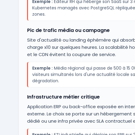
Exemple :
Éditeur RH qui héberge son SaaS sur 
Kubernetes managés avec PostgreSQL répliquée
zones.
Pic de trafic média ou campagne
Site d'actualité ou landing éphémère qui absor
charge x10 sur quelques heures. La scalabilité ho
et le CDN évitent la coupure de service.
Exemple :
Média régional qui passe de 500 à 15 
visiteurs simultanés lors d'une actualité locale s
dégradation.
Infrastructure métier critique
Application ERP ou back-office exposée en inte
externe. Le choix se porte sur un hébergement 
dédié ou une infra privée avec SLA contractuel e
Exemple :
ETI industrielle qui déploie son ERP sur 