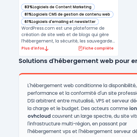
83%
Logiciels de Content Marketing
— voir WordPress.com dans cette catégorie
81%
Logiciels CMS de gestion de contenu web
— voir WordPress.com dans cette catégorie
61%
Logiciels d'emailing et newsletter
— voir WordPress.com dans cette catégorie
WordPress.com est une plateforme de
création de site web et de blogs qui gère
l’hébergement, la sécurité, les sauvegardes
et la performance sans intervention
Plus d’infos
Fiche complète
technique requise pour l’utilisateur. Ce
Solutions d'hébergement web pour en
service s’adresse aux utilisateurs cherchant
à se concentrer sur leur contenu sans se
préoccuper des ...
L'hébergement web conditionne la disponibilité,
performance et la conformité d'un site professi
DSI arbitrent entre mutualisé, VPS et serveur dé
la charge et le budget. Des acteurs comme
io
ovhcloud
couvrent un large spectre, du site vit
l'infrastructure multi-région, en passant par
l'hébergement vps et l'hébergement serveur dé