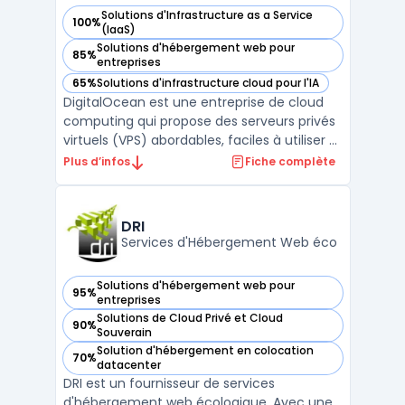
Solutions d'Infrastructure as a Service
100%
— voir DigitalOcean dans cette catégorie
(IaaS)
Solutions d'hébergement web pour
85%
— voir DigitalOcean dans cette catégorie
entreprises
65%
Solutions d'infrastructure cloud pour l'IA
— voir DigitalOcean dans cette catégorie
DigitalOcean est une entreprise de cloud
computing qui propose des serveurs privés
virtuels (VPS) abordables, faciles à utiliser et
rapides. Avec plus de 12 ans d'expérience,
Plus d’infos
Fiche complète
DigitalOcean fournit des solutions pour
héberger des applications web, des bases
de données et des espaces de stockage. L
DRI
...
Services d'Hébergement Web éco
Solutions d'hébergement web pour
95%
— voir DRI dans cette catégorie
entreprises
Solutions de Cloud Privé et Cloud
90%
— voir DRI dans cette catégorie
Souverain
Solution d'hébergement en colocation
70%
— voir DRI dans cette catégorie
datacenter
DRI est un fournisseur de services
d'hébergement web écologique. Avec une