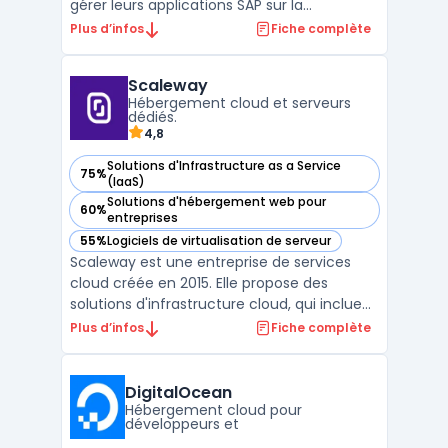
gérer leurs applications SAP sur la
plateforme Microsoft Azure. Cette offre
Plus d’infos
Fiche complète
combine les capacités des solutions SAP
avec la scalabilité et la performance du
Scaleway
cloud Azure, permettant aux organisations
Hébergement cloud et serveurs
d'optimiser leur ...
dédiés.
4,8
Solutions d'Infrastructure as a Service
75%
— voir Scaleway dans cette catégorie
(IaaS)
Solutions d'hébergement web pour
60%
— voir Scaleway dans cette catégorie
entreprises
55%
Logiciels de virtualisation de serveur
— voir Scaleway dans cette catégorie
Scaleway est une entreprise de services
cloud créée en 2015. Elle propose des
solutions d'infrastructure cloud, qui incluent
notamment des offres d'hébergement
Plus d’infos
Fiche complète
web, de stockage, de mise en réseau et de
sécurité. Scaleway se distingue par son
offre d'instances Bare Metal, qui combine
DigitalOcean
les avantages de ...
Hébergement cloud pour
développeurs et