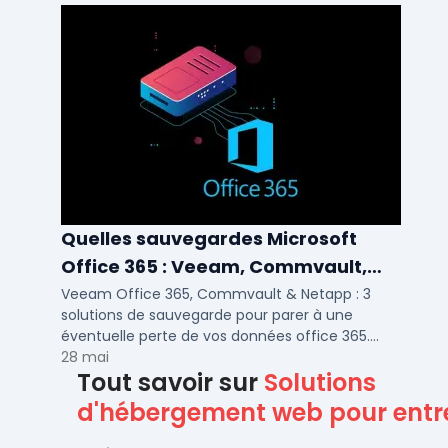
Quelles sauvegardes Microsoft
Office 365 : Veeam, Commvault,
Netapp
Veeam Office 365, Commvault & Netapp : 3
solutions de sauvegarde pour parer à une
éventuelle perte de vos données office 365.
Voici notre ...
28 mai
Tout savoir sur
Solutions
d'hébergement web pour entr