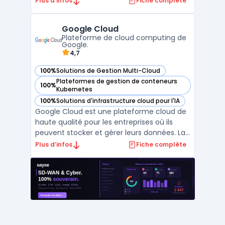
Plus d’infos
Fiche complète
manière efficace leur infrastructure
informatique. Avec Amazon Web Services,
Google Cloud
les clients peuvent accéder à une gestion
Plateforme de cloud computing de
multi-cloud, ...
Google.
4,7
100%
Solutions de Gestion Multi-Cloud
— voir Google Cloud dans cette catégorie
Plateformes de gestion de conteneurs
100%
— voir Google Cloud dans cette catégorie
Kubernetes
100%
Solutions d'infrastructure cloud pour l'IA
— voir Google Cloud dans cette catégorie
Google Cloud est une plateforme cloud de
haute qualité pour les entreprises où ils
peuvent stocker et gérer leurs données. La
gestion multi-cloud permet aux clients
Plus d’infos
Fiche complète
d'utiliser plusieurs services cloud
simultanément. La plateforme est
proposée par Google et offre diverses
fonctionnalités, telles que ...